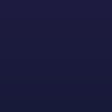
有机农业
推广无化学农药的农业生产方式