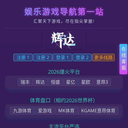
跳转到内容
官网 - 顺盈平台 | 顺盈平台注册 - 会员登录中心
首页
我们的服务
新闻简报
业务范围
加入我们