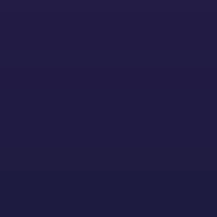
农业云计算
利用云计算技术提升农业信息化水平